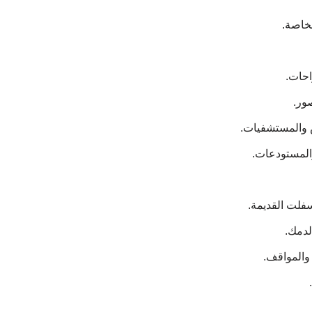
لخاصة.
احات.
صور.
 والمستشفيات.
والمستودعات.
فلت القديمة.
لدمك.
والمواقف.