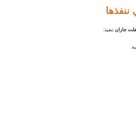
 ننفذها
فلت جازان
تنفيذ:
ة.