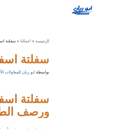
تخطى
إلى
المحتوى
الرئيسية
»
اعمالنا
»
سفلتة اس
سفلتة اسف
بواسطة
ابو ريان للمقاولات ا
سفلتة اسفل
ورصف الطرق